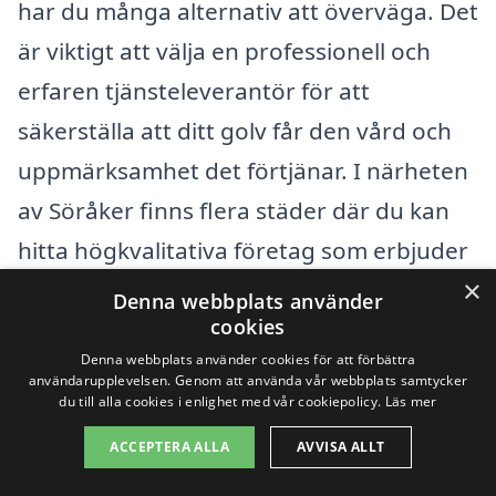
har du många alternativ att överväga. Det
är viktigt att välja en professionell och
erfaren tjänsteleverantör för att
säkerställa att ditt golv får den vård och
uppmärksamhet det förtjänar. I närheten
av Söråker finns flera städer där du kan
hitta högkvalitativa företag som erbjuder
×
golvslipning. Några av dessa städer
Denna webbplats använder
cookies
inkluderar:
Denna webbplats använder cookies för att förbättra
användarupplevelsen. Genom att använda vår webbplats samtycker
Timrå
du till alla cookies i enlighet med vår cookiepolicy.
Läs mer
ACCEPTERA ALLA
AVVISA ALLT
Kattrumpan