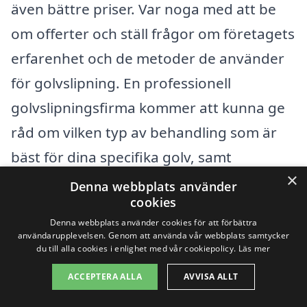
även bättre priser. Var noga med att be
om offerter och ställ frågor om företagets
erfarenhet och de metoder de använder
för golvslipning. En professionell
golvslipningsfirma kommer att kunna ge
råd om vilken typ av behandling som är
bäst för dina specifika golv, samt
×
eventuella efterbehandlingar för att
Denna webbplats använder
cookies
skydda golvet efter slipningen.
Denna webbplats använder cookies för att förbättra
användarupplevelsen. Genom att använda vår webbplats samtycker
Att välja rätt företag för golvslipning kan
du till alla cookies i enlighet med vår cookiepolicy.
Läs mer
göra stor skillnad, inte bara för utseendet
ACCEPTERA ALLA
AVVISA ALLT
på dina golv utan också för deras