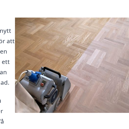
 nytt
ör att
ten
 ett
kan
nad.
u
er
få