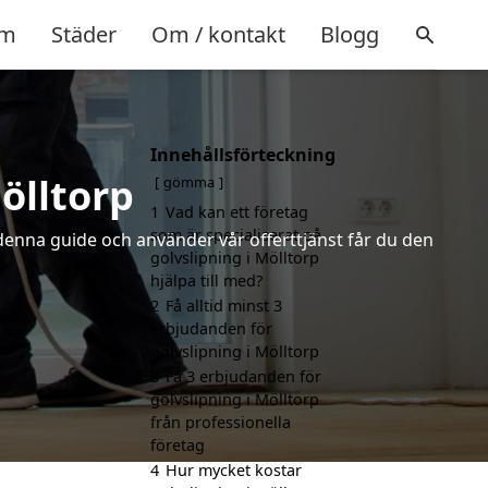
m
Städer
Om / kontakt
Blogg
Innehållsförteckning
ölltorp
gömma
1
Vad kan ett företag
som är specialiserat på
 denna guide och använder vår offerttjänst får du den
golvslipning i Mölltorp
hjälpa till med?
2
Få alltid minst 3
erbjudanden för
golvslipning i Mölltorp
3
Få 3 erbjudanden för
golvslipning i Mölltorp
från professionella
företag
4
Hur mycket kostar