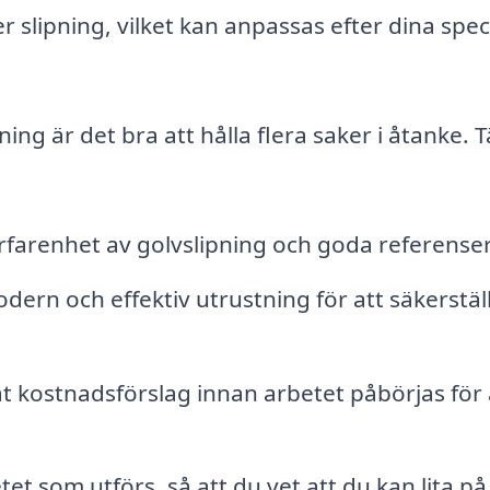
r slipning, vilket kan anpassas efter dina spec
ning är det bra att hålla flera saker i åtanke. 
 erfarenhet av golvslipning och goda referenser
dern och effektiv utrustning för att säkerstäl
t kostnadsförslag innan arbetet påbörjas för 
t som utförs, så att du vet att du kan lita på