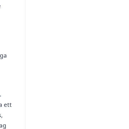
e
iga
.
a ett
s,
tag