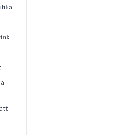
ifika
Tänk
.
la
att