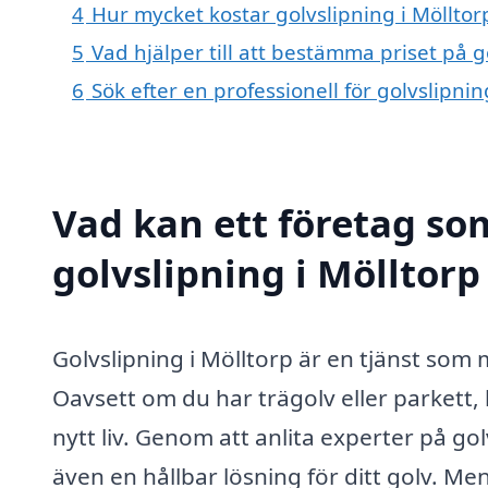
4
Hur mycket kostar golvslipning i Mölltor
5
Vad hjälper till att bestämma priset på g
6
Sök efter en professionell för golvslipni
Vad kan ett företag som
golvslipning i Mölltorp
Golvslipning i Mölltorp är en tjänst som
Oavsett om du har trägolv eller parkett, 
nytt liv. Genom att anlita experter på gol
även en hållbar lösning för ditt golv. M