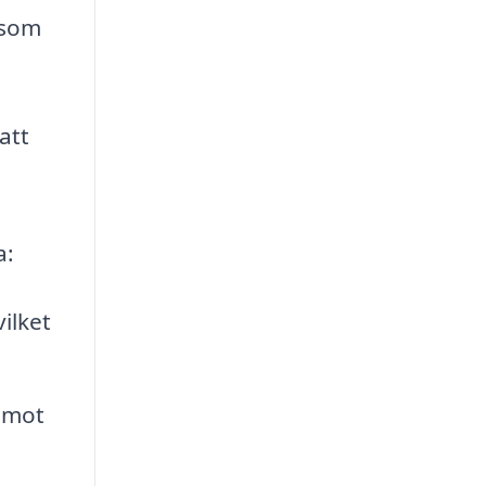
 som
att
a:
ilket
r mot