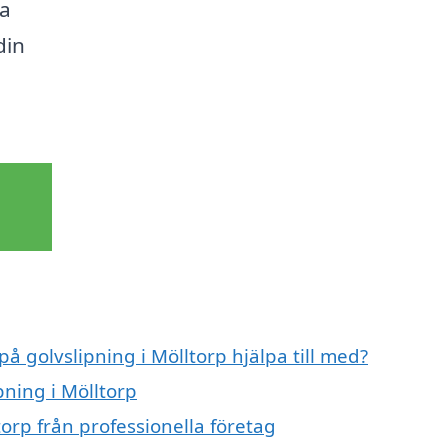
ta
din
på golvslipning i Mölltorp hjälpa till med?
pning i Mölltorp
torp från professionella företag