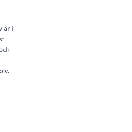
 är i
st
 och
olv.