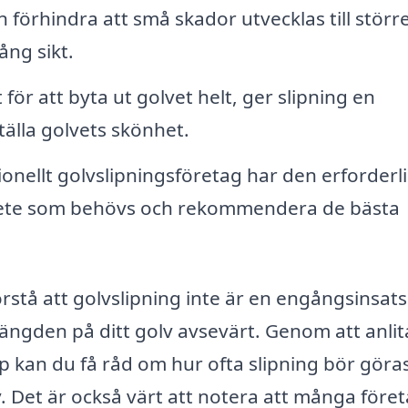
 förhindra att små skador utvecklas till störr
ång sikt.
t för att byta ut golvet helt, ger slipning en
tälla golvets skönhet.
ionellt golvslipningsföretag har den erforderl
bete som behövs och rekommendera de bästa
örstå att golvslipning inte är en engångsinsats
ängden på ditt golv avsevärt. Genom att anlit
orp kan du få råd om hur ofta slipning bör göra
. Det är också värt att notera att många före