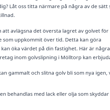
 dig? Låt oss titta närmare på några av de sätt
illnad.
att avlägsna det översta lagret av golvet för 
age som uppkommit över tid. Detta kan göra
 kan öka värdet på din fastighet. Här är några
öretag inom golvslipning i Mölltorp kan erbjud
n gammalt och slitna golv bli som nya igen, v
ven behandlas med lack eller olja som skydda