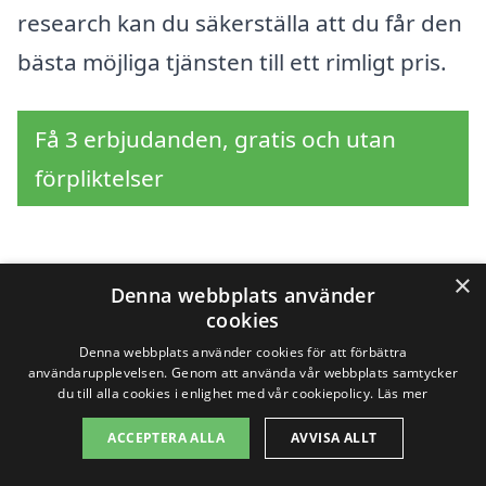
research kan du säkerställa att du får den
bästa möjliga tjänsten till ett rimligt pris.
Få 3 erbjudanden, gratis och utan
förpliktelser
×
Sök efter en
Denna webbplats använder
cookies
professionell för
Denna webbplats använder cookies för att förbättra
användarupplevelsen. Genom att använda vår webbplats samtycker
golvslipning i andra
du till alla cookies i enlighet med vår cookiepolicy.
Läs mer
städer nära Bohus-
ACCEPTERA ALLA
AVVISA ALLT