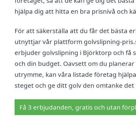
företaget, så att de kan ge dig det bästa 
hjälpa dig att hitta en bra prisnivå och k
För att säkerställa att du får det bästa
utnyttjar vår plattform golvslipning-pris
erbjuder golvslipning i Björktorp och få
och din budget. Oavsett om du planerar at
utrymme, kan våra listade företag hjälpa d
steget och ge ditt golv den omtanke det 
Få 3 erbjudanden, gratis och utan förpl