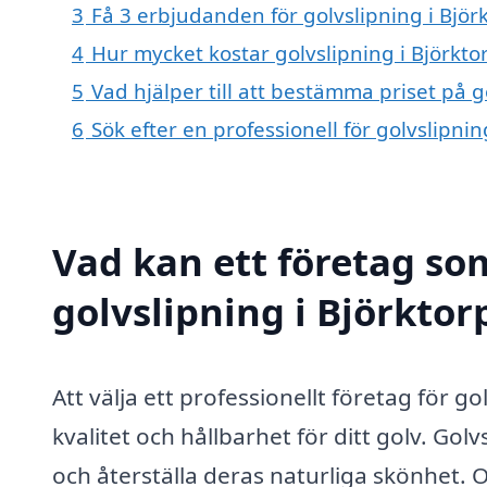
3
Få 3 erbjudanden för golvslipning i Björk
4
Hur mycket kostar golvslipning i Björkto
5
Vad hjälper till att bestämma priset på g
6
Sök efter en professionell för golvslipni
Vad kan ett företag som
golvslipning i Björktor
Att välja ett professionellt företag för go
kvalitet och hållbarhet för ditt golv. Golv
och återställa deras naturliga skönhet. O