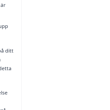
 är
 upp
å ditt
n
detta
else