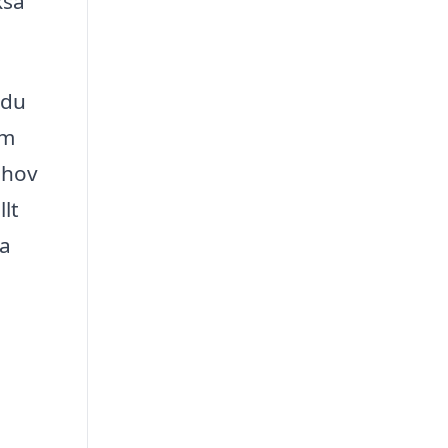
kså
 du
om
ehov
lt
ta