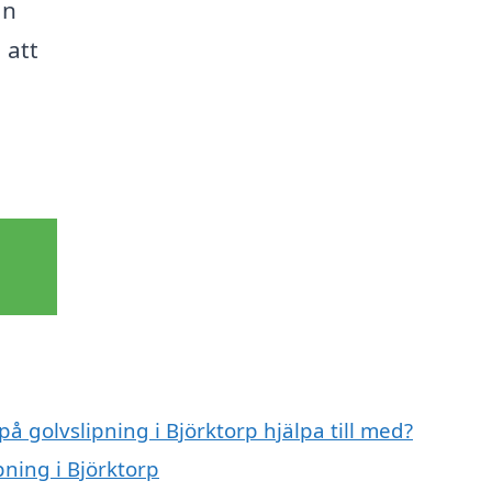
ån
 att
på golvslipning i Björktorp hjälpa till med?
pning i Björktorp