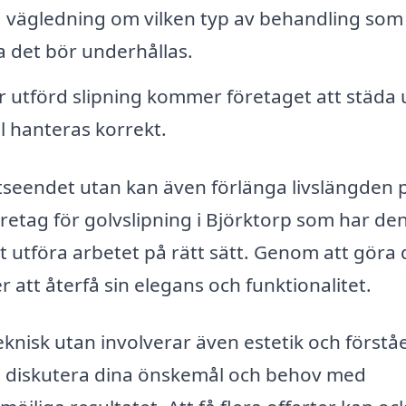
 vägledning om vilken typ av behandling som
ta det bör underhållas.
r utförd slipning kommer företaget att städa
ll hanteras korrekt.
 utseendet utan kan även förlänga livslängden p
 företag för golvslipning i Björktorp som har de
 utföra arbetet på rätt sätt. Genom att göra 
 att återfå sin elegans och funktionalitet.
eknisk utan involverar även estetik och förstå
 att diskutera dina önskemål och behov med