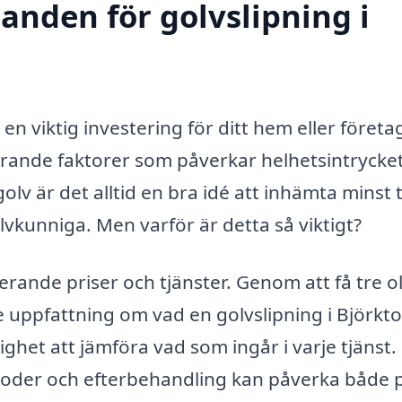
danden för golvslipning i
 en viktig investering för ditt hem eller företa
rande faktorer som påverkar helhetsintrycke
olv är det alltid en bra idé att inhämta minst 
lvkunniga. Men varför är detta så viktigt?
ierande priser och tjänster. Genom att få tre o
 uppfattning om vad en golvslipning i Björkt
ighet att jämföra vad som ingår i varje tjänst.
toder och efterbehandling kan påverka både p