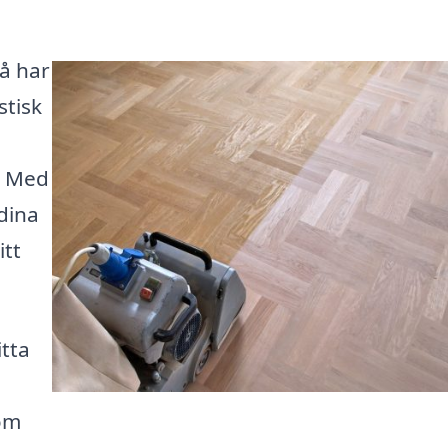
Då har
stisk
. Med
dina
itt
itta
nom