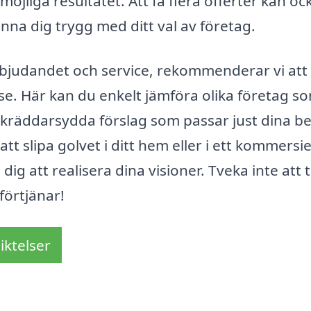
möjliga resultatet. Att få flera offerter kan oc
änna dig trygg med ditt val av företag.
 erbjudandet och service, rekommenderar vi att
.se. Här kan du enkelt jämföra olika företag s
 skräddarsydda förslag som passar just dina b
t slipa golvet i ditt hem eller i ett kommersiel
ig att realisera dina visioner. Tveka inte att 
förtjänar!
iktelser