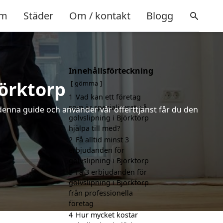
m
Städer
Om / kontakt
Blogg
Innehållsförteckning
jörktorp
gömma
1
Vad kan ett företag
som är specialiserat på
 denna guide och använder vår offerttjänst får du den
golvslipning i Björktorp
hjälpa till med?
2
Få alltid minst 3
erbjudanden för
golvslipning i Björktorp
3
Få 3 erbjudanden för
golvslipning i Björktorp
från professionella
företag
4
Hur mycket kostar