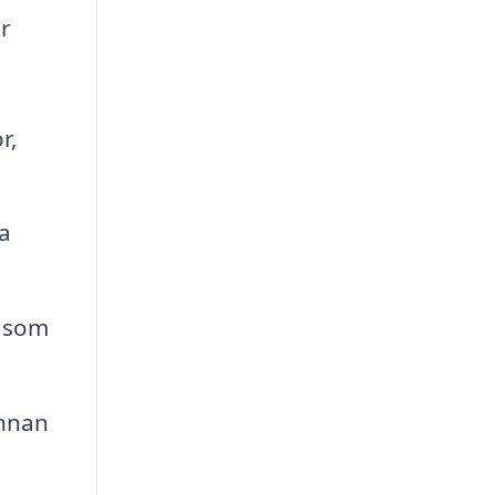
er
r,
a
h som
innan