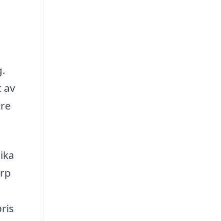
g.
t av
tre
lika
orp
ris