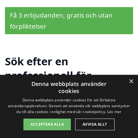
Få 3 erbjudanden, gratis och utan
förpliktelser
Sök efter en
professionell för
×
Denna webbplats använder
golvslipning i andra
cookies
städer nära Morup
Denna webbplats använder cookies för att förbättra
användarupplevelsen. Genom att använda vår webbplats samtycker
du till alla cookies i enlighet med vår cookiepolicy.
Läs mer
ACCEPTERA ALLA
AVVISA ALLT
Att hitta ett pålitligt företag för