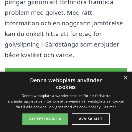
pengar genom att förhindra framtida
problem med golvet. Med rätt
information och en noggrann jämförelse
kan du enkelt hitta ett företag för
golvslipning i Gårdstånga som erbjuder
både kvalitet och värde.
Få 3 erbjudanden, gratis och utan
×
Denna webbplats använder
förpliktelser
cookies
Denna webbplats använder cookies för att förbättra
användarupplevelsen. Genom att använda vår webbplats samtycker
du till alla cookies i enlighet med vår cookiepolicy.
Läs mer
Sök efter en
ACCEPTERA ALLA
AVVISA ALLT