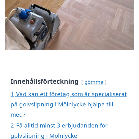
Innehållsförteckning
gömma
1
Vad kan ett företag som är specialiserat
på golvslipning i Mölnlycke hjälpa till
med?
2
Få alltid minst 3 erbjudanden för
golvslipning i Mölnlycke