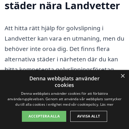
städer nära Landvetter
Att hitta rätt hjälp för golvslipning i
Landvetter kan vara en utmaning, men du
behöver inte oroa dig. Det finns flera
alternativa städer i närheten där du kan
hitta kompetenta golvslipningsföretag.
×
Denna webbplats använder
Att jämföra olika leverantörer och deras
cookies
erbjudanden kan vara en bra strategi för
Denna webbplats använder cookies för att förbättra
att säkerställa att du får det bästa priset
användarupplevelsen. Genom att använda vår webbplats samtycker
du till alla cookies i enlighet med vår cookiepolicy.
Läs mer
och kvaliteten på arbetet.
ACCEPTERA ALLA
AVVISA ALLT