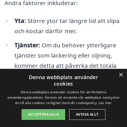
Andra faktorer inkluderar:
Yta:
Större ytor tar längre tid att slipa
och kostar därför mer.
Tjänster:
Om du behöver ytterligare
tjänster som lackering eller oljning,
kommer detta att påverka det totala
×
priset.
Denna webbplats använder
cookies
Företagets erfarenhet:
Mer
Denna webbplats använder cookies för att förbättra
användarupplevelsen. Genom att använda vår webbplats samtycker
etablerade företag som har ett gott
du till alla cookies i enlighet med vår cookiepolicy.
Läs mer
rykte kan ta ut högre priser för sina
ACCEPTERA ALLA
AVVISA ALLT
tjänster.