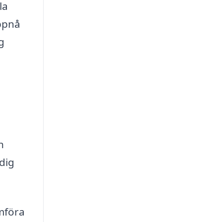
la
uppnå
g
n
 dig
ämföra