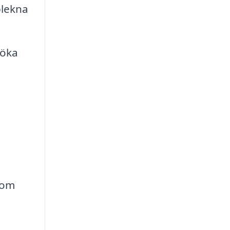
blekna
 öka
 om