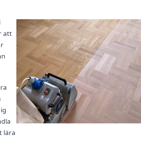
i
 att
ör
an
ära
a
dig
ndla
t lära