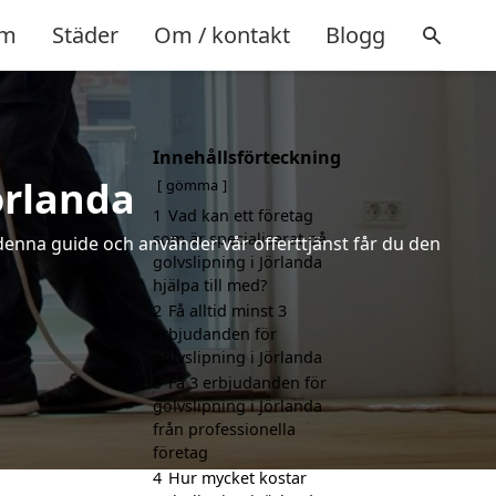
m
Städer
Om / kontakt
Blogg
Innehållsförteckning
örlanda
gömma
1
Vad kan ett företag
som är specialiserat på
 denna guide och använder vår offerttjänst får du den
golvslipning i Jörlanda
hjälpa till med?
2
Få alltid minst 3
erbjudanden för
golvslipning i Jörlanda
3
Få 3 erbjudanden för
golvslipning i Jörlanda
från professionella
företag
4
Hur mycket kostar