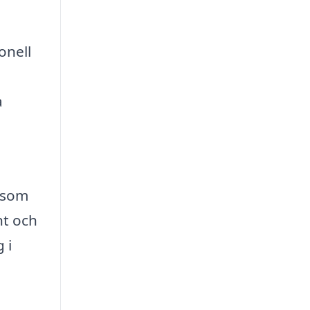
onell
a
g som
nt och
 i