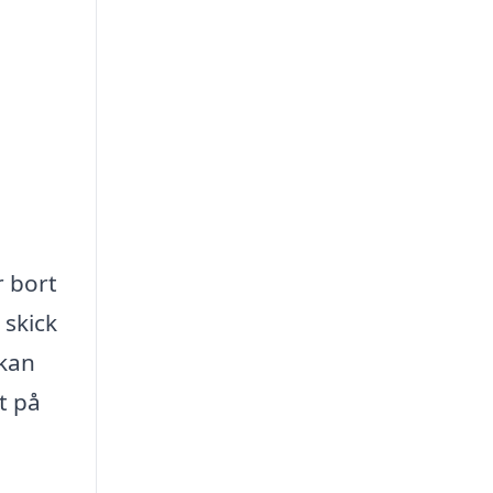
r bort
 skick
 kan
t på