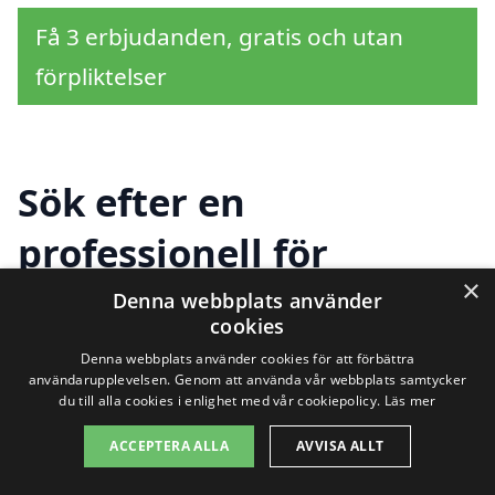
Få 3 erbjudanden, gratis och utan
förpliktelser
Sök efter en
professionell för
×
golvslipning i andra
Denna webbplats använder
cookies
städer nära Östra
Denna webbplats använder cookies för att förbättra
användarupplevelsen. Genom att använda vår webbplats samtycker
Vemmerlöv
du till alla cookies i enlighet med vår cookiepolicy.
Läs mer
ACCEPTERA ALLA
AVVISA ALLT
Att hitta rätt hjälp för
golvslipning i Östra