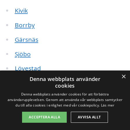
Kivik
Borrby
Gärsnäs
Sjöbo
Lövestad
×
Denna webbplats använder
Skivarp
cookies
Denna webbplats använder cookies för att förbättra
Östra Grevie
användarupplevelsen. Genom att använda vår webbplats samtycker
du till alla cookies i enlighet med vår cookiepolicy.
Läs mer
Vallberga
ACCEPTERA ALLA
AVVISA ALLT