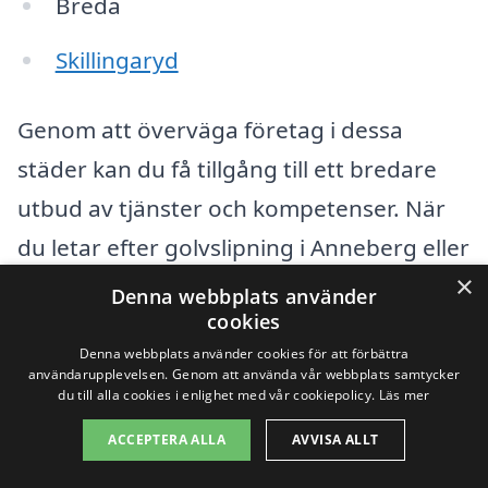
Breda
Skillingaryd
Genom att överväga företag i dessa
städer kan du få tillgång till ett bredare
utbud av tjänster och kompetenser. När
du letar efter golvslipning i Anneberg eller
×
närområdet kan du tänka på följande tips
Denna webbplats använder
cookies
för att underlätta din sökning:
Denna webbplats använder cookies för att förbättra
användarupplevelsen. Genom att använda vår webbplats samtycker
Be om rekommendationer från
du till alla cookies i enlighet med vår cookiepolicy.
Läs mer
vänner eller grannar som har anlitat
ACCEPTERA ALLA
AVVISA ALLT
golvslipare tidigare.