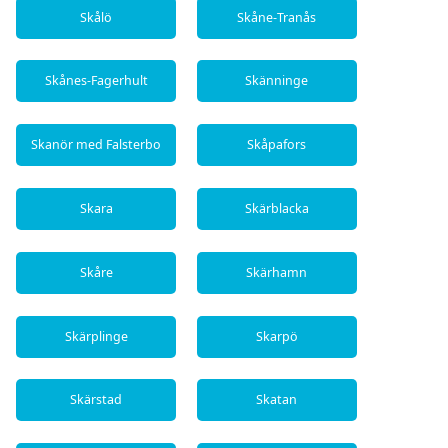
Skålö
Skåne-Tranås
Skånes-Fagerhult
Skänninge
Skanör med Falsterbo
Skåpafors
Skara
Skärblacka
Skåre
Skärhamn
Skärplinge
Skarpö
Skärstad
Skatan