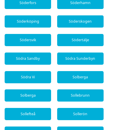
Söderfors
Söderhamn
Söderköping
Söderskogen
Södersvik
Södertälje
Södra Sandby
Södra Sunderbyn
Södra Vi
Solberga
Solberga
Sollebrunn
Sollefteå
Sollerön