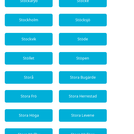
Stockaryd
Stöcke
Stockholm
Stöcksjö
Stockvik
Stöde
Stöllet
Stöpen
Storå
Stora Bugärde
Stora Frö
Stora Herrestad
Stora Höga
Stora Levene