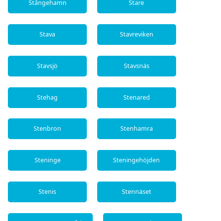
Stångehamn
Stare
Stava
Stavreviken
Stavsjö
Stavsnäs
Stehag
Stenared
Stenbron
Stenhamra
Steninge
Steningehöjden
Stenis
Stennäset