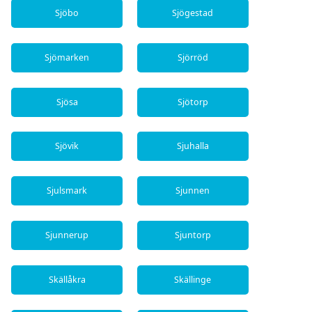
Sjöbo
Sjögestad
Sjömarken
Sjörröd
Sjösa
Sjötorp
Sjövik
Sjuhalla
Sjulsmark
Sjunnen
Sjunnerup
Sjuntorp
Skällåkra
Skällinge