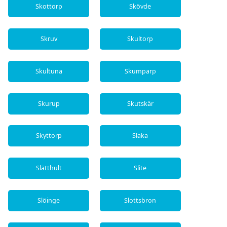
Skottorp
Skövde
Skruv
Skultorp
Skultuna
Skumparp
Skurup
Skutskär
Skyttorp
Slaka
Slätthult
Slite
Slöinge
Slottsbron