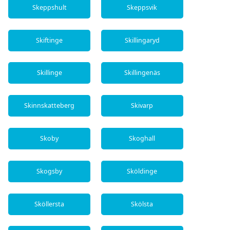
Skeppshult
Skeppsvik
Skiftinge
Skillingaryd
Skillinge
Skillingenäs
Skinnskatteberg
Skivarp
Skoby
Skoghall
Skogsby
Sköldinge
Sköllersta
Skölsta