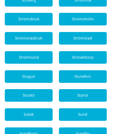
Striberg
Strömma
Strömsbruk
Strömsholm
Strömsnäsbruk
Strömstad
Strömsund
Strövelstorp
Stugun
Sturefors
Sturkö
Styrsö
Sulvik
Sund
Sundborn
Sundby