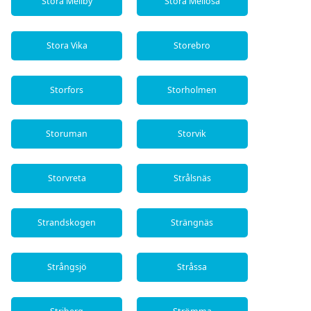
Stora Mellby
Stora Mellösa
Stora Vika
Storebro
Storfors
Storholmen
Storuman
Storvik
Storvreta
Strålsnäs
Strandskogen
Strängnäs
Strångsjö
Stråssa