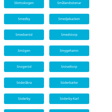
Slottsskogen
Smålandsstenar
Smedby
Smedjebacken
Smedseröd
Smedstorp
Smögen
Smygehamn
Snogeröd
Snöveltorp
Söderåkra
Söderbärke
Söderby
Söderby-Karl