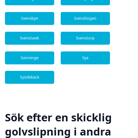
Svensbyn
Svenshögen
Svenstavik
Svenstorp
Svinninge
Sya
Sysslebäck
Sök efter en skicklig
golvslipning i andra