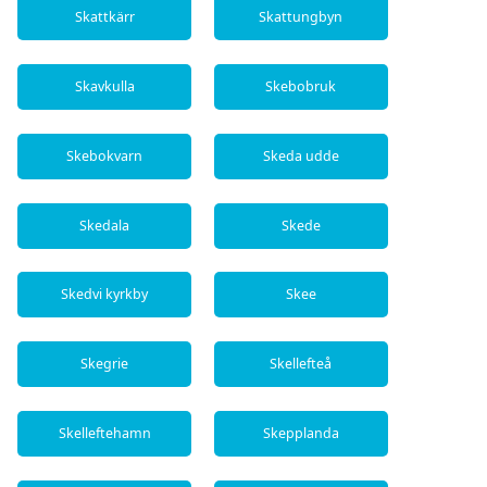
Skattkärr
Skattungbyn
Skavkulla
Skebobruk
Skebokvarn
Skeda udde
Skedala
Skede
Skedvi kyrkby
Skee
Skegrie
Skellefteå
Skelleftehamn
Skepplanda