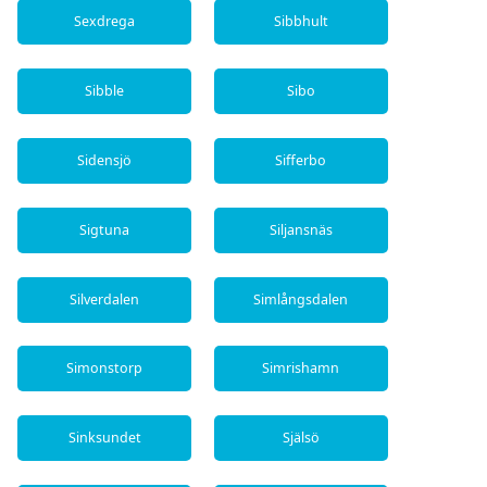
Sexdrega
Sibbhult
Sibble
Sibo
Sidensjö
Sifferbo
Sigtuna
Siljansnäs
Silverdalen
Simlångsdalen
Simonstorp
Simrishamn
Sinksundet
Själsö