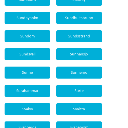
Sundbyholm
Sundhultsbrunn
Sundom
Sundsstrand
Sundsvall
Sunnansjö
Sunne
Sunnemo
Surahammar
Surte
Svalöv
Svalsta
Svanberga
Svaneholm