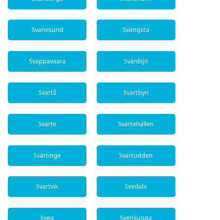
Svanesund
Svängsta
Svappavaara
Svärdsjö
Svartå
Svartbyn
Svarte
Svartehallen
Svärtinge
Svartudden
Svartvik
Svedala
Sveg
Svenljunga