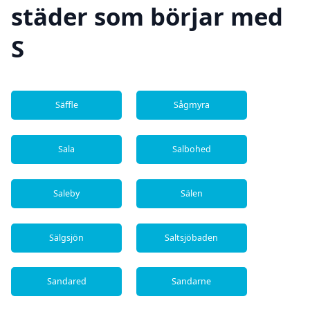
städer som börjar med
S
Säffle
Sågmyra
Sala
Salbohed
Saleby
Sälen
Sälgsjön
Saltsjöbaden
Sandared
Sandarne