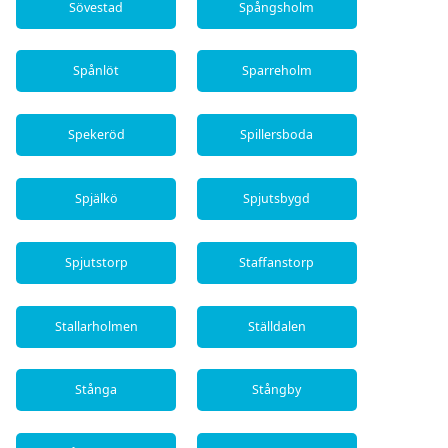
Sövestad
Spångsholm
Spånlöt
Sparreholm
Spekeröd
Spillersboda
Spjälkö
Spjutsbygd
Spjutstorp
Staffanstorp
Stallarholmen
Ställdalen
Stånga
Stångby