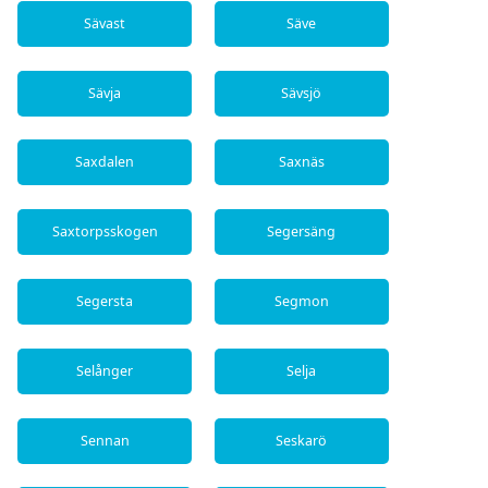
Sävast
Säve
Sävja
Sävsjö
Saxdalen
Saxnäs
Saxtorpsskogen
Segersäng
Segersta
Segmon
Selånger
Selja
Sennan
Seskarö