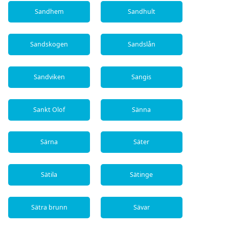
Sandhem
Sandhult
Sandskogen
Sandslån
Sandviken
Sangis
Sankt Olof
Sänna
Särna
Säter
Sätila
Sätinge
Sätra brunn
Sävar