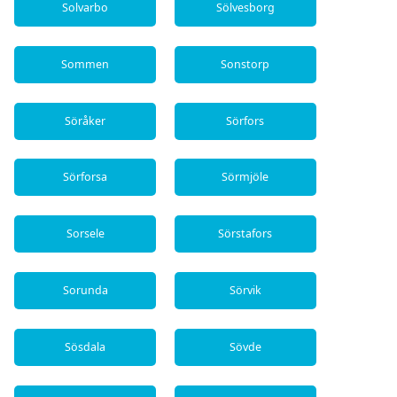
Solvarbo
Sölvesborg
Sommen
Sonstorp
Söråker
Sörfors
Sörforsa
Sörmjöle
Sorsele
Sörstafors
Sorunda
Sörvik
Sösdala
Sövde