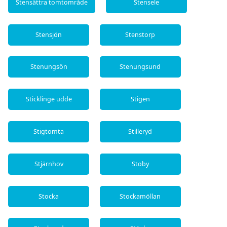
Stensättra tomtområde
Stensele
Stensjön
Stenstorp
Stenungsön
Stenungsund
Sticklinge udde
Stigen
Stigtomta
Stilleryd
Stjärnhov
Stoby
Stocka
Stockamöllan