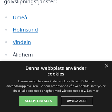
golvslipningstjänster:
Umeå
Holmsund
Vindeln
Ålidhem
×
Bjurholm
Denna webbplats använder
cookies
Mörsil
Denna webbplats använder cookies för att förbättra
användarupplevelsen. Genom att använda vår webbplats samtycker
Sävar
du till alla cookies i enlighet med vår cookiepolicy.
Läs mer
ACCEPTERA ALLA
AVVISA ALLT
Vännäs