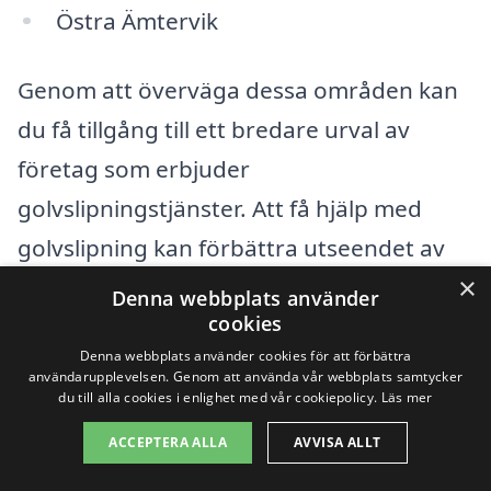
Östra Ämtervik
Genom att överväga dessa områden kan
du få tillgång till ett bredare urval av
företag som erbjuder
golvslipningstjänster. Att få hjälp med
golvslipning kan förbättra utseendet av
×
dina golv avsevärt och förlänga deras
Denna webbplats använder
cookies
livslängd. Här är några fördelar med att
Denna webbplats använder cookies för att förbättra
anlita professionella för denna tjänst:
användarupplevelsen. Genom att använda vår webbplats samtycker
du till alla cookies i enlighet med vår cookiepolicy.
Läs mer
Kvalificerade yrkespersoner med
ACCEPTERA ALLA
AVVISA ALLT
erfarenhet.