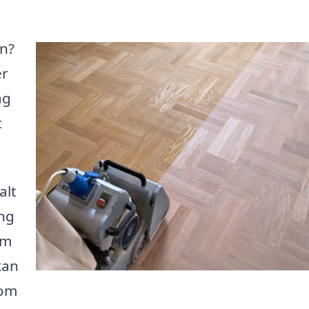
en?
er
ag
t
alt
ing
om
kan
som