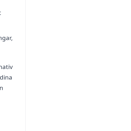
t
ngar,
nativ
 dina
in