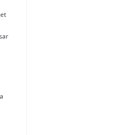
ket
sar
ra