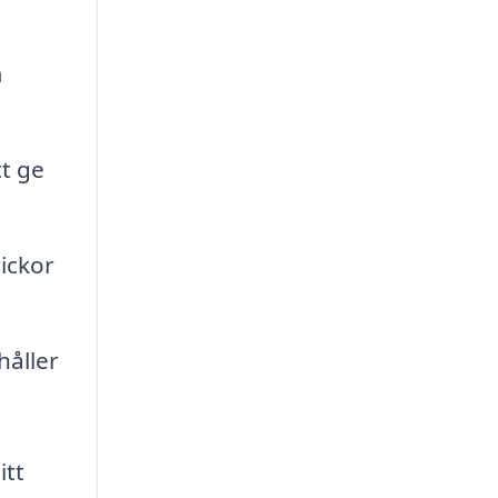
m
tt ge
ickor
håller
itt