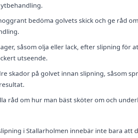
 ytbehandling.
noggrant bedöma golvets skick och ge råd o
ndling.
er, såsom olja eller lack, efter slipning för a
ackert utseende.
e skador på golvet innan slipning, såsom spr
resultat.
lla råd om hur man bäst sköter om och under
slipning i Stallarholmen innebär inte bara att d