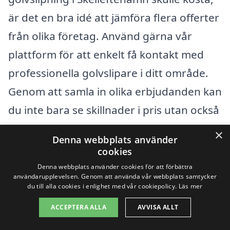
är det en bra idé att jämföra flera offerter
från olika företag. Använd gärna vår
plattform för att enkelt få kontakt med
professionella golvslipare i ditt område.
Genom att samla in olika erbjudanden kan
du inte bara se skillnader i pris utan också
i den service och de garantier som
×
Denna webbplats använder
erbjuds. Kom ihåg att inte bara fokusera
cookies
på priset; erfarenhet och kvalité är också
Denna webbplats använder cookies för att förbättra
användarupplevelsen. Genom att använda vår webbplats samtycker
viktiga faktorer som bör vägas in i ditt
du till alla cookies i enlighet med vår cookiepolicy.
Läs mer
beslut.
ACCEPTERA ALLA
AVVISA ALLT