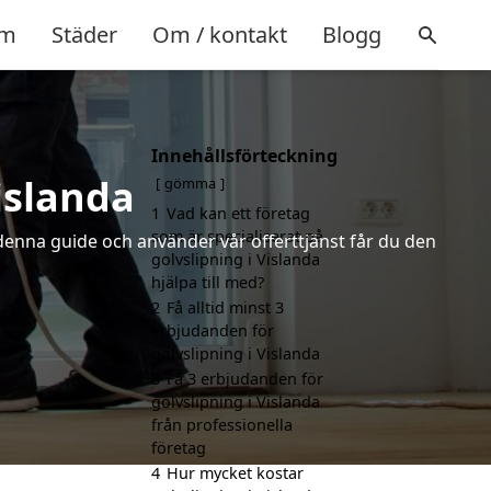
m
Städer
Om / kontakt
Blogg
Innehållsförteckning
islanda
gömma
1
Vad kan ett företag
som är specialiserat på
 denna guide och använder vår offerttjänst får du den
golvslipning i Vislanda
hjälpa till med?
2
Få alltid minst 3
erbjudanden för
golvslipning i Vislanda
3
Få 3 erbjudanden för
golvslipning i Vislanda
från professionella
företag
4
Hur mycket kostar