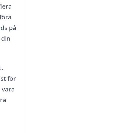
flera
föra
uds på
 din
t.
st för
n vara
bra