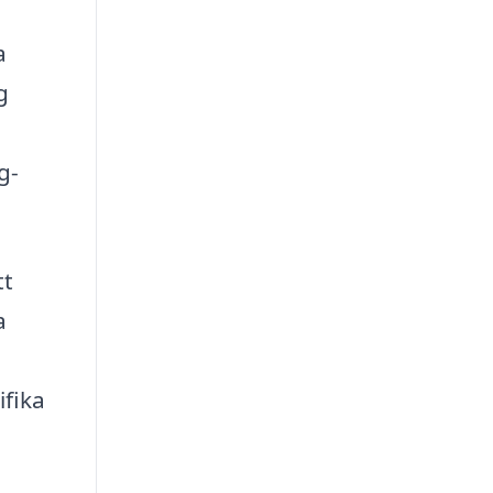
a
g
g-
tt
a
ifika