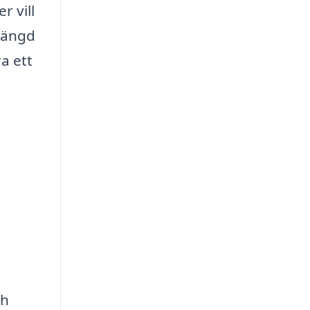
r vill
 mängd
a ett
ch