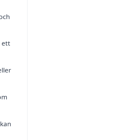
 och
 ett
ller
som
 kan