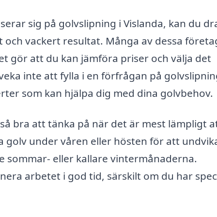
serar sig på golvslipning i Vislanda, kan du dr
rt och vackert resultat. Många av dessa företa
et gör att du kan jämföra priser och välja det
ka inte att fylla i en förfrågan på golvslipnin
perter som kan hjälpa dig med dina golvbehov.
å bra att tänka på när det är mest lämpligt a
na golv under våren eller hösten för att undvik
re sommar- eller kallare vintermånaderna.
era arbetet i god tid, särskilt om du har spec