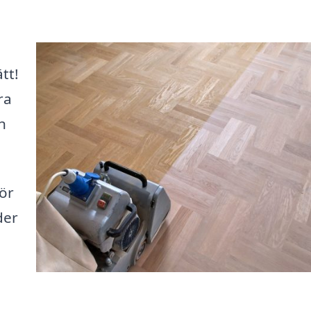
tt!
ra
n
för
der