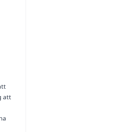
tt
 att
ana