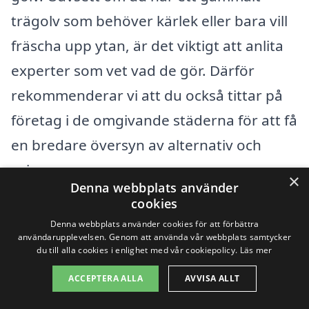
trägolv som behöver kärlek eller bara vill
fräscha upp ytan, är det viktigt att anlita
experter som vet vad de gör. Därför
rekommenderar vi att du också tittar på
företag i de omgivande städerna för att få
en bredare översyn av alternativ och
priser.
×
Denna webbplats använder
cookies
Vimmerby
Denna webbplats använder cookies för att förbättra
användarupplevelsen. Genom att använda vår webbplats samtycker
Hultsfred
du till alla cookies i enlighet med vår cookiepolicy.
Läs mer
Mörlunda
ACCEPTERA ALLA
AVVISA ALLT