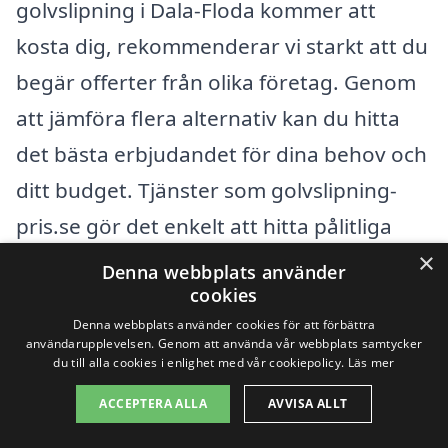
golvslipning i Dala-Floda kommer att
kosta dig, rekommenderar vi starkt att du
begär offerter från olika företag. Genom
att jämföra flera alternativ kan du hitta
det bästa erbjudandet för dina behov och
ditt budget. Tjänster som golvslipning-
pris.se gör det enkelt att hitta pålitliga
×
hantverkare i ditt område, vilket hjälper
Denna webbplats använder
cookies
dig att få ett optimalt resultat för ditt golv.
Denna webbplats använder cookies för att förbättra
användarupplevelsen. Genom att använda vår webbplats samtycker
du till alla cookies i enlighet med vår cookiepolicy.
Läs mer
Få 3 erbjudanden, gratis och utan
förpliktelser
ACCEPTERA ALLA
AVVISA ALLT