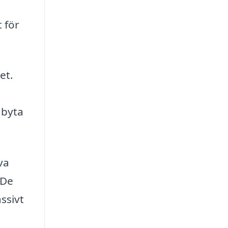
 för
et.
 byta
va
 De
ssivt