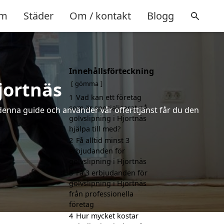
m
Städer
Om / kontakt
Blogg
Innehållsförteckning
jortnäs
gömma
1
Vad kan ett företag
som är specialiserat på
 denna guide och använder vår offerttjänst får du den
golvslipning i Hjortnäs
hjälpa till med?
2
Få alltid minst 3
erbjudanden för
golvslipning i Hjortnäs
3
Få 3 erbjudanden för
golvslipning i Hjortnäs
från professionella
företag
4
Hur mycket kostar