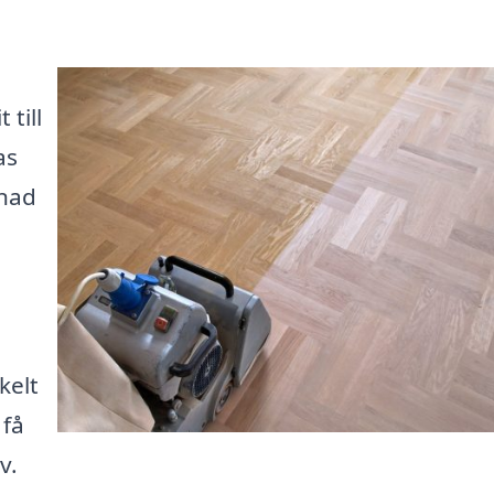
till
as
lnad
kelt
 få
v.