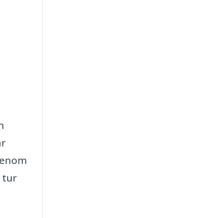
m
är
 Genom
 tur