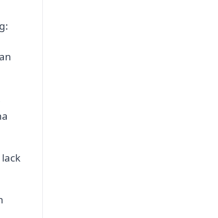
g:
kan
t
na
 lack
n