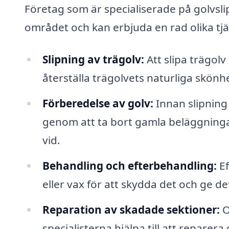
Företag som är specialiserade på golvsli
området och kan erbjuda en rad olika tjän
Slipning av trägolv:
Att slipa trägol
återställa trägolvets naturliga skönh
Förberedelse av golv:
Innan slipning
genom att ta bort gamla beläggningar 
vid.
Behandling och efterbehandling:
Ef
eller vax för att skydda det och ge de
Reparation av skadade sektioner:
O
specialisterna hjälpa till att reparer