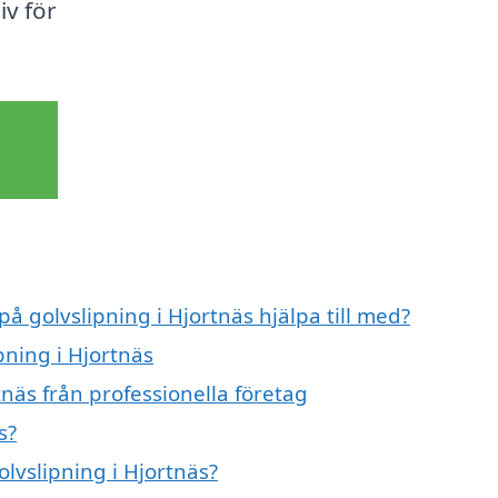
iv för
på golvslipning i Hjortnäs hjälpa till med?
pning i Hjortnäs
tnäs från professionella företag
s?
olvslipning i Hjortnäs?