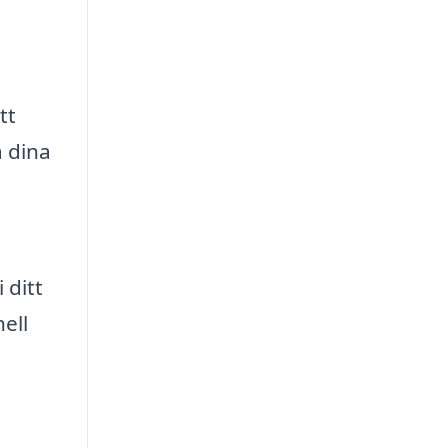
tt
a dina
a
 ditt
ell