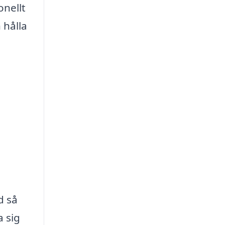
onellt
 hålla
d så
a sig