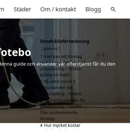
m
Städer
Om / kontakt
Blogg
Innehållsförteckning
Totebo
gömma
1
Vad kan ett företag
som är specialiserat på
 denna guide och använder vår offerttjänst får du den
golvslipning i Totebo
hjälpa till med?
2
Få alltid minst 3
erbjudanden för
golvslipning i Totebo
3
Få 3 erbjudanden för
golvslipning i Totebo
från professionella
företag
4
Hur mycket kostar