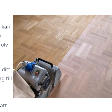
i
r kan
n
golv
 ditt
 till
 att