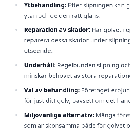
Ytbehandling:
Efter slipningen kan g
ytan och ge den rätt glans.
Reparation av skador:
Har golvet rep
reparera dessa skador under slipning
utseende.
Underhåll:
Regelbunden slipning och b
minskar behovet av stora reparatione
Val av behandling:
Företaget erbjud
för just ditt golv, oavsett om det hand
Miljövänliga alternativ:
Många föret
som är skonsamma både för golvet oc