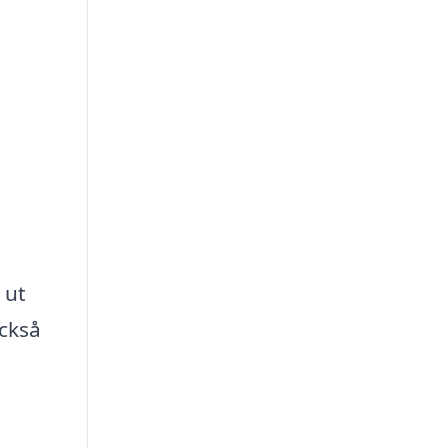
 ut
också