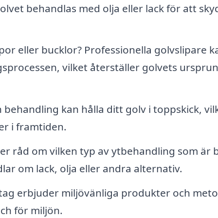
olvet behandlas med olja eller lack för att sk
or eller bucklor? Professionella golvslipare k
sprocessen, vilket återställer golvets ursprun
ehandling kan hålla ditt golv i toppskick, vil
r i framtiden.
er råd om vilken typ av ytbehandling som är 
lar om lack, olja eller andra alternativ.
ag erbjuder miljövänliga produkter och met
h för miljön.