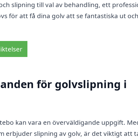
h slipning till val av behandling, ett professi
 för att få dina golv att se fantastiska ut och
iktelser
danden för golvslipning i
 Totebo kan vara en överväldigande uppgift. Me
rbjuder slipning av golv, är det viktigt att t