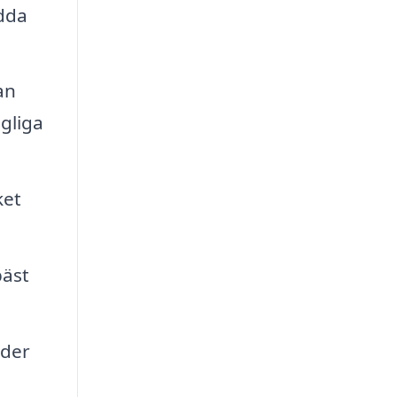
ydda
an
gliga
ket
bäst
oder