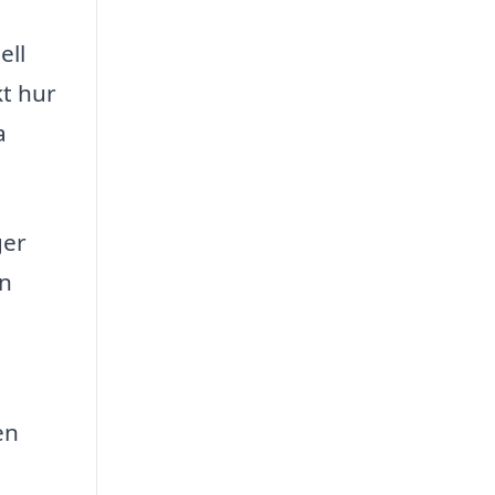
ell
kt hur
a
ger
en
en