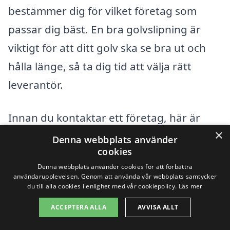
bestämmer dig för vilket företag som
passar dig bäst. En bra golvslipning är
viktigt för att ditt golv ska se bra ut och
hålla länge, så ta dig tid att välja rätt
leverantör.
Innan du kontaktar ett företag, här är
×
några punkter att överväga:
Denna webbplats använder
cookies
Vilken typ av golv har du? Trä, laminat
Denna webbplats använder cookies för att förbättra
användarupplevelsen. Genom att använda vår webbplats samtycker
eller något annat material? Olika
du till alla cookies i enlighet med vår cookiepolicy.
Läs mer
material kan kräva olika metoder för
ACCEPTERA ALLA
AVVISA ALLT
slipning.