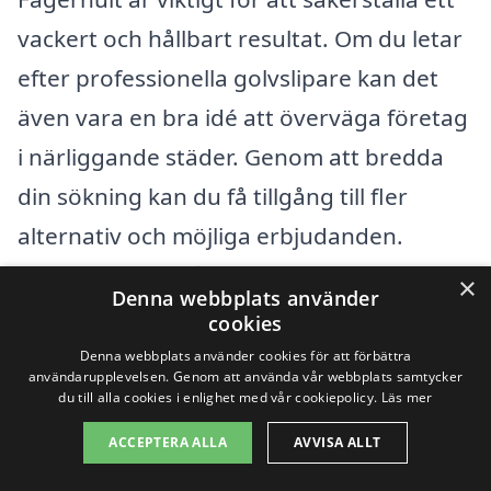
vackert och hållbart resultat. Om du letar
efter professionella golvslipare kan det
även vara en bra idé att överväga företag
i närliggande städer. Genom att bredda
din sökning kan du få tillgång till fler
alternativ och möjliga erbjudanden.
Nedan listar vi några städer där du kan
×
Denna webbplats använder
hitta kvalificerade golvslipningsföretag:
cookies
Denna webbplats använder cookies för att förbättra
användarupplevelsen. Genom att använda vår webbplats samtycker
Lilla Edet
du till alla cookies i enlighet med vår cookiepolicy.
Läs mer
Bohus
ACCEPTERA ALLA
AVVISA ALLT