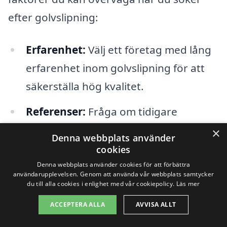
efter golvslipning:
Erfarenhet:
Välj ett företag med lång
erfarenhet inom golvslipning för att
säkerställa hög kvalitet.
Referenser:
Fråga om tidigare
arbeten och be om referenser från
×
Denna webbplats använder
nöjda kunder.
cookies
Denna webbplats använder cookies för att förbättra
Pris:
Jämför priser från flera företag
användarupplevelsen. Genom att använda vår webbplats samtycker
du till alla cookies i enlighet med vår cookiepolicy.
Läs mer
för att få en uppfattning om
ACCEPTERA ALLA
AVVISA ALLT
marknadens genomsnitt.