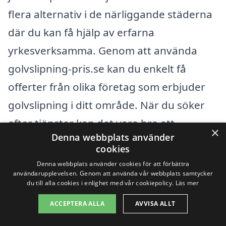
flera alternativ i de närliggande städerna
där du kan få hjälp av erfarna
yrkesverksamma. Genom att använda
golvslipning-pris.se kan du enkelt få
offerter från olika företag som erbjuder
golvslipning i ditt område. När du söker
efter tjänster kan det vara bra att
×
Denna webbplats använder
överväga företag i närliggande städer
cookies
som Lekeberga,
Karlskoga
,
Örebro
,
Denna webbplats använder cookies för att förbättra
användarupplevelsen. Genom att använda vår webbplats samtycker
Hällefors
,
Degerfors
,
Nora
,
Kumla
,
du till alla cookies i enlighet med vår cookiepolicy.
Läs mer
Askersund
, och
Västerås
.
ACCEPTERA ALLA
AVVISA ALLT