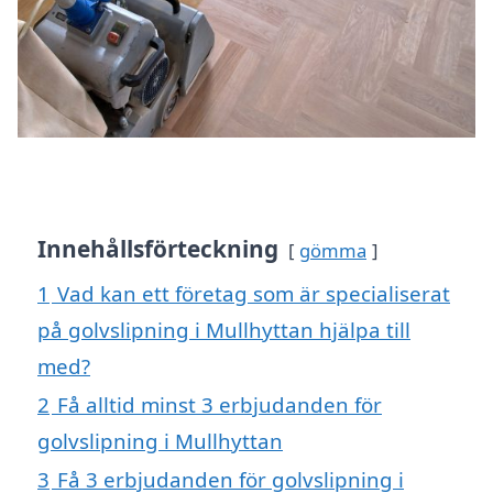
Innehållsförteckning
gömma
1
Vad kan ett företag som är specialiserat
på golvslipning i Mullhyttan hjälpa till
med?
2
Få alltid minst 3 erbjudanden för
golvslipning i Mullhyttan
3
Få 3 erbjudanden för golvslipning i