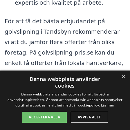
expertis och kvalitet på arbete.
För att få det bästa erbjudandet på
golvslipning i Tandsbyn rekommenderar
vi att du jämför flera offerter från olika
företag. På golvslipning-pris.se kan du
enkelt få offerter från lokala hantverkare,
vilket gör det lättare att hitta både
×
Denna webbplats använder
kvalificerade och prisvärda alternativ.
cookies
Genom att specificera vad du behöver
Denna webbplats använder cookies för att förbättra
användarupplevelsen. Genom att använda vår webbplats samtycker
och vad som är viktigt för dig, kan du få
du till alla cookies i enlighet med vår cookiepolicy.
Läs mer
anpassade förslag som matchar din
ACCEPTERA ALLA
AVVISA ALLT
budget och dina krav. Tveka inte att göra