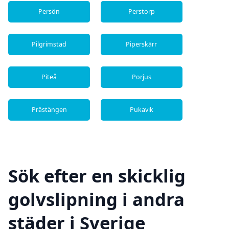
Persön
Perstorp
Pilgrimstad
Piperskärr
Piteå
Porjus
Prästängen
Pukavik
Sök efter en skicklig
golvslipning i andra
städer i Sverige