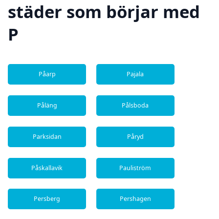
städer som börjar med
P
Påarp
Pajala
Påläng
Pålsboda
Parksidan
Påryd
Påskallavik
Pauliström
Persberg
Pershagen