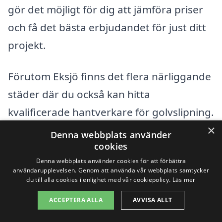
gör det möjligt för dig att jämföra priser
och få det bästa erbjudandet för just ditt
projekt.
Förutom Eksjö finns det flera närliggande
städer där du också kan hitta
kvalificerade hantverkare för golvslipning.
×
Här är några av dem:
Denna webbplats använder
cookies
Nässjö
Denna webbplats använder cookies för att förbättra
användarupplevelsen. Genom att använda vår webbplats samtycker
du till alla cookies i enlighet med vår cookiepolicy.
Läs mer
Vetlanda
ACCEPTERA ALLA
AVVISA ALLT
Hultsfred