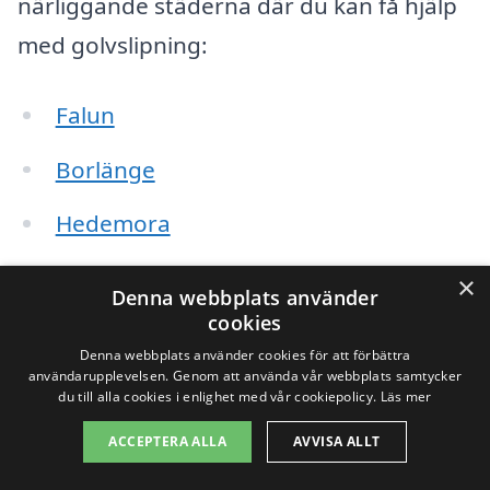
närliggande städerna där du kan få hjälp
med golvslipning:
Falun
Borlänge
Hedemora
Leksand
×
Denna webbplats använder
cookies
Avesta
Denna webbplats använder cookies för att förbättra
användarupplevelsen. Genom att använda vår webbplats samtycker
Säter
du till alla cookies i enlighet med vår cookiepolicy.
Läs mer
Borlänge
ACCEPTERA ALLA
AVVISA ALLT