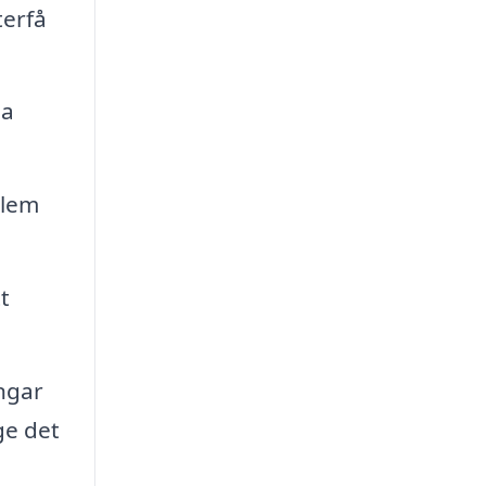
terfå
ga
blem
t
ngar
ge det