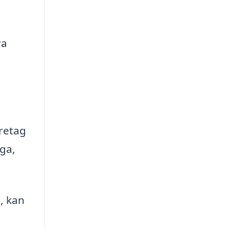
ra
retag
ga,
a, kan