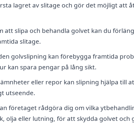
rsta lagret av slitage och gör det möjligt att å
att slipa och behandla golvet kan du förlän
mtida slitage.
en golvslipning kan förebygga framtida pro
 tur kan spara pengar på lång sikt.
mnheter eller repor kan slipning hjälpa till at
gt utseende.
kan företaget rådgöra dig om vilka ytbehandli
 olja eller lutning, för att skydda golvet och 