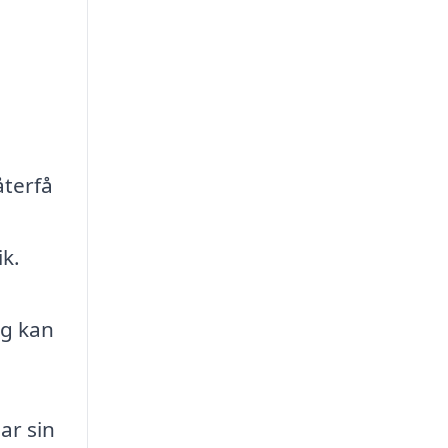
återfå
ik.
h
ng kan
ar sin