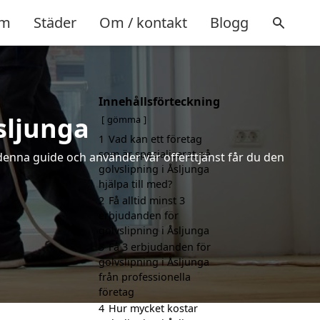
m
Städer
Om / kontakt
Blogg
Innehållsförteckning
sljunga
gömma
1
Vad kan ett företag
som är specialiserat på
 denna guide och använder vår offerttjänst får du den
golvslipning i Åsljunga
hjälpa till med?
2
Få alltid minst 3
erbjudanden för
golvslipning i Åsljunga
3
Få 3 erbjudanden för
golvslipning i Åsljunga
från professionella
företag
4
Hur mycket kostar