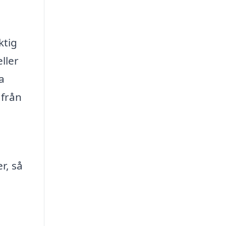
ktig
ller
a
 från
a
r, så