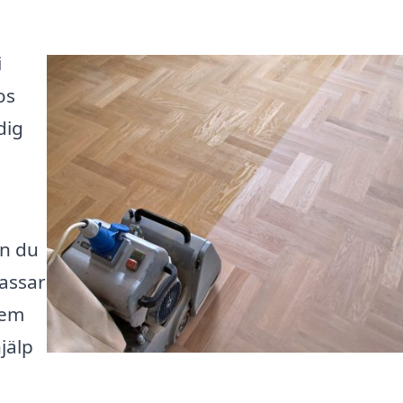
i
os
dig
an du
passar
hem
jälp