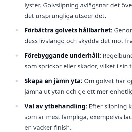
lyster. Golvslipning avlägsnar det öve
det ursprungliga utseendet.
Förbättra golvets hållbarhet:
Genom 
dess livslängd och skydda det mot fra
Förebyggande underhåll:
Regelbund
som sprickor eller skador, vilket i sin
Skapa en jämn yta:
Om golvet har ojä
jämna ut ytan och ge ett mer enhetli
Val av ytbehandling:
Efter slipning 
som är mest lämpliga, exempelvis lack,
en vacker finish.