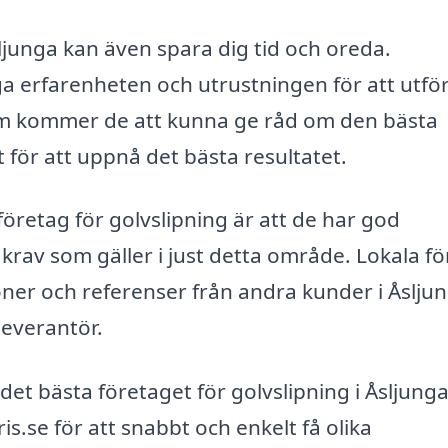
Åsljunga kan även spara dig tid och oreda.
ga erfarenheten och utrustningen för att utfö
om kommer de att kunna ge råd om den bästa
gt för att uppnå det bästa resultatet.
företag för golvslipning är att de har god
av som gäller i just detta område. Lokala fö
er och referenser från andra kunder i Åsljun
eleverantör.
 det bästa företaget för golvslipning i Åsljung
s.se för att snabbt och enkelt få olika