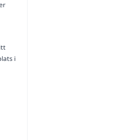
er
tt
lats i