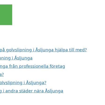
på golvslipning i Åsljunga hjälpa till med?
pning i Åsljunga
unga från professionella företag
a?
olvslipning i Åsljunga?
ng i andra städer nära Åsljunga