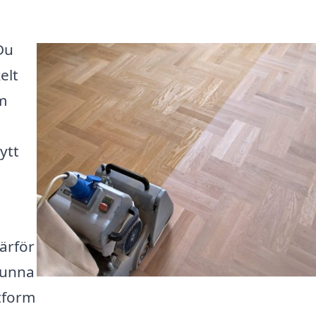
Du
elt
m
ytt
därför
 kunna
tform