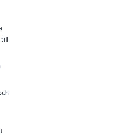
a
ill
h
och
t