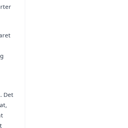
erter
aret
gg
. Det
at,
at
t