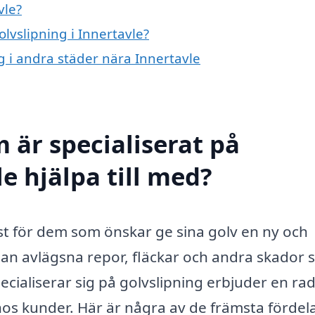
vle?
olvslipning i Innertavle?
ng i andra städer nära Innertavle
 är specialiserat på
le hjälpa till med?
änst för dem som önskar ge sina golv en ny och
an avlägsna repor, fläckar och andra skador
ecialiserar sig på golvslipning erbjuder en ra
hos kunder. Här är några av de främsta fördel