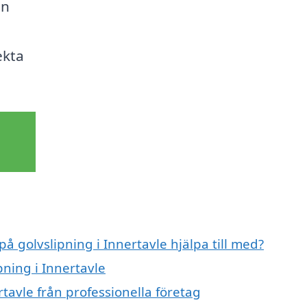
on
ekta
på golvslipning i Innertavle hjälpa till med?
pning i Innertavle
rtavle från professionella företag