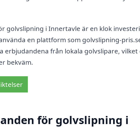
för golvslipning i Innertavle är en klok invester
 använda en plattform som golvslipning-pris.s
a erbjudandena från lokala golvslipare, vilket
mer bekväm.
iktelser
danden för golvslipning i