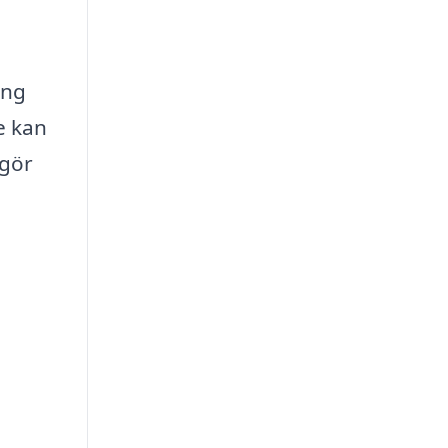
ing
e kan
 gör