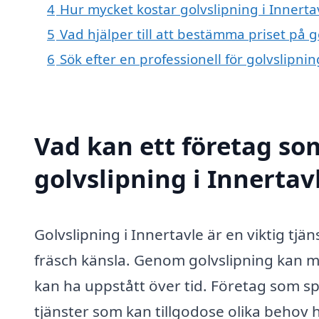
4
Hur mycket kostar golvslipning i Innerta
5
Vad hjälper till att bestämma priset på g
6
Sök efter en professionell för golvslipni
Vad kan ett företag som
golvslipning i Innertav
Golvslipning i Innertavle är en viktig tj
fräsch känsla. Genom golvslipning kan m
kan ha uppstått över tid. Företag som sp
tjänster som kan tillgodose olika behov 