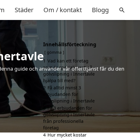
m
Städer
Om / kontakt
Blogg
Innehållsförteckning
nertavle
gömma
1
Vad kan ett företag
som är specialiserat på
 denna guide och använder vår offerttjänst får du den
golvslipning i Innertavle
hjälpa till med?
2
Få alltid minst 3
erbjudanden för
golvslipning i Innertavle
3
Få 3 erbjudanden för
golvslipning i Innertavle
från professionella
företag
4
Hur mycket kostar