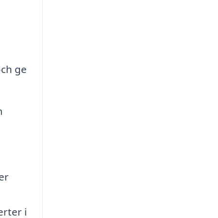
och ge
m
er
rter i