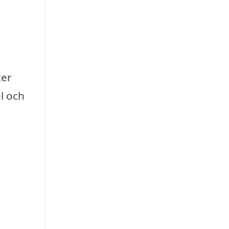
ter
l och