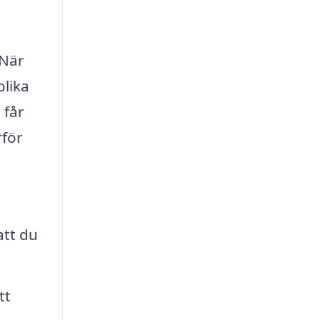
 När
olika
 får
rför
att du
tt