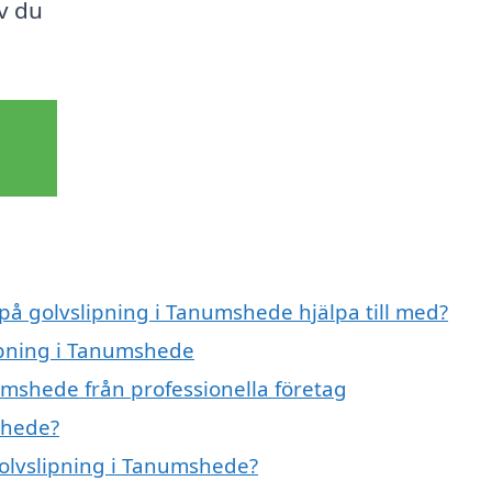
lv du
 på golvslipning i Tanumshede hjälpa till med?
lipning i Tanumshede
umshede från professionella företag
shede?
golvslipning i Tanumshede?