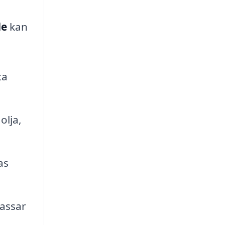
de
kan
ta
olja,
as
passar