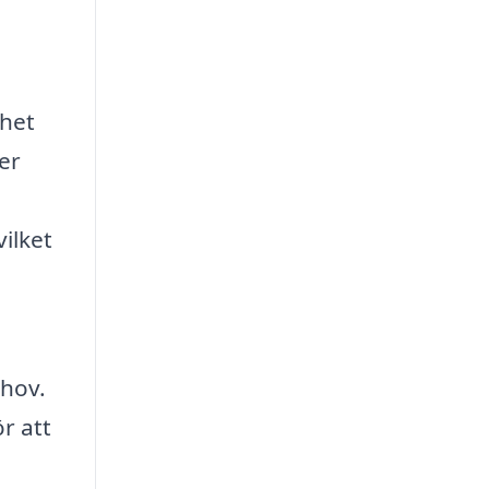
nhet
er
ilket
ehov.
r att