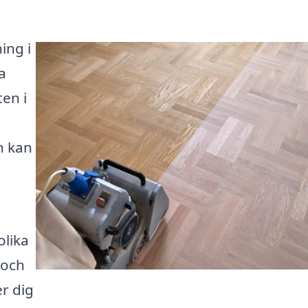
ing i
a
en i
n kan
olika
 och
er dig