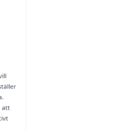
ill
täller
a.
 att
ivt