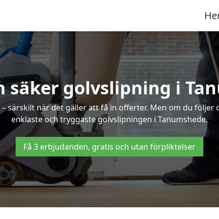
He
h säker golvslipning i T
särskilt när det gäller att få in offerter. Men om du följer
enklaste och tryggaste golvslipningen i Tanumshede.
Få 3 erbjudanden, gratis och utan förpliktelser