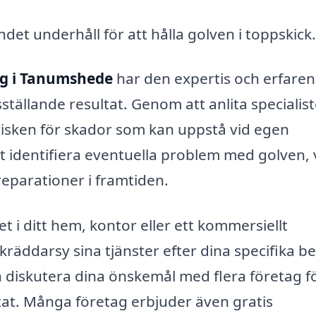
t underhåll för att hålla golven i toppskick.
ng i Tanumshede
har den expertis och erfare
sställande resultat. Genom att anlita specialist
 risken för skador som kan uppstå vid egen
t identifiera eventuella problem med golven, v
 reparationer i framtiden.
t i ditt hem, kontor eller ett kommersiellt
äddarsy sina tjänster efter dina specifika b
ch diskutera dina önskemål med flera företag fö
ltat. Många företag erbjuder även gratis