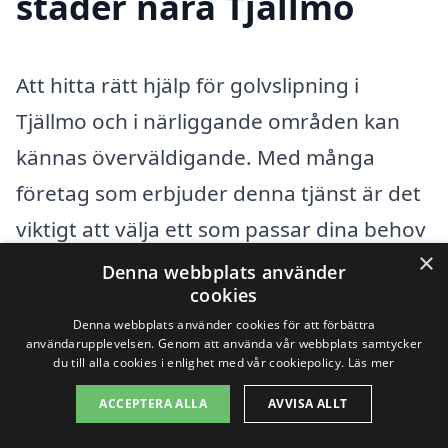
städer nära Tjällmo
Att hitta rätt hjälp för golvslipning i
Tjällmo och i närliggande områden kan
kännas överväldigande. Med många
företag som erbjuder denna tjänst är det
viktigt att välja ett som passar dina behov
×
och budget. Golvslipning handlar om att
Denna webbplats använder
cookies
återställa glansen och livslusten i dina
Denna webbplats använder cookies för att förbättra
trägolv, och en professionell utförare kan
användarupplevelsen. Genom att använda vår webbplats samtycker
du till alla cookies i enlighet med vår cookiepolicy.
Läs mer
göra hela skillnaden.
ACCEPTERA ALLA
AVVISA ALLT
För att underlätta din sökning kan det