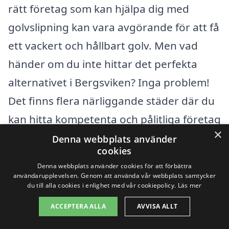
rätt företag som kan hjälpa dig med
golvslipning kan vara avgörande för att få
ett vackert och hållbart golv. Men vad
händer om du inte hittar det perfekta
alternativet i Bergsviken? Inga problem!
Det finns flera närliggande städer där du
kan hitta kompetenta och pålitliga företag
×
för golvslipning.
Denna webbplats använder
cookies
Denna webbplats använder cookies för att förbättra
Här är några av de städer som ligger nära
användarupplevelsen. Genom att använda vår webbplats samtycker
du till alla cookies i enlighet med vår cookiepolicy.
Läs mer
Bergsviken, där du kan söka efter proffs
inom golvslipning:
ACCEPTERA ALLA
AVVISA ALLT