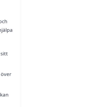
 och
hjälpa
sitt
 över
 kan