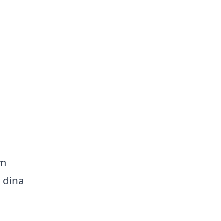
em
å dina