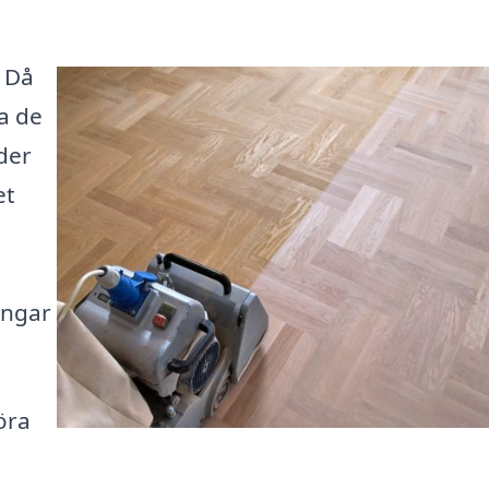
? Då
ta de
der
et
ingar
öra