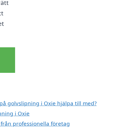
rätt
tt
et
på golvslipning i Oxie hjälpa till med?
pning i Oxie
 från professionella företag