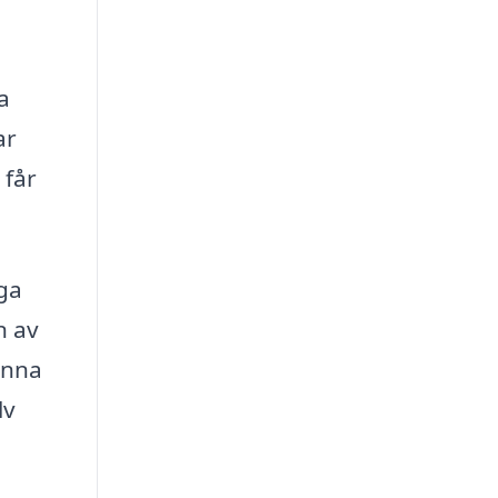
a
ar
 får
iga
n av
unna
lv