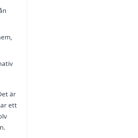
rån
 hem,
nativ
Det är
ar ett
olv
n.