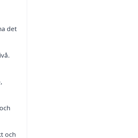
ma det
ivå.
,
 och
kt och