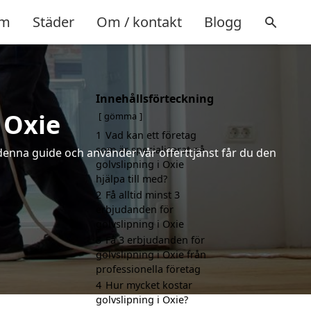
m
Städer
Om / kontakt
Blogg
Innehållsförteckning
 Oxie
gömma
1
Vad kan ett företag
som är specialiserat på
 denna guide och använder vår offerttjänst får du den
golvslipning i Oxie
hjälpa till med?
2
Få alltid minst 3
erbjudanden för
golvslipning i Oxie
3
Få 3 erbjudanden för
golvslipning i Oxie från
professionella företag
4
Hur mycket kostar
golvslipning i Oxie?