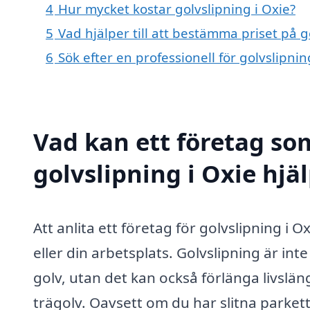
4
Hur mycket kostar golvslipning i Oxie?
5
Vad hjälper till att bestämma priset på g
6
Sök efter en professionell för golvslipni
Vad kan ett företag som
golvslipning i Oxie hjäl
Att anlita ett företag för golvslipning i 
eller din arbetsplats. Golvslipning är in
golv, utan det kan också förlänga livslä
trägolv. Oavsett om du har slitna parkettg