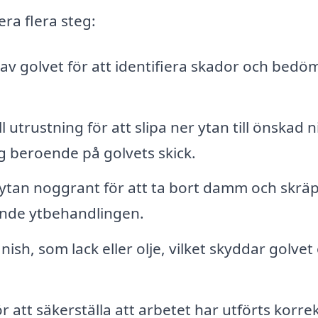
ra flera steg:
v golvet för att identifiera skador och bedö
utrustning för att slipa ner ytan till önskad n
eg beroende på golvets skick.
 ytan noggrant för att ta bort damm och skräp
jande ytbehandlingen.
nish, som lack eller olje, vilket skyddar golvet
r att säkerställa att arbetet har utförts korre