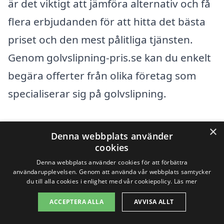
är det viktigt att jämföra alternativ och få
flera erbjudanden för att hitta det bästa
priset och den mest pålitliga tjänsten.
Genom golvslipning-pris.se kan du enkelt
begära offerter från olika företag som
specialiserar sig på golvslipning.
Förutom Gryt, finns det flera städer i
×
Denna webbplats använder
närheten där du kan hitta professionell
cookies
hjälp med golvslipning. Du kan överväga
Denna webbplats använder cookies för att förbättra
användarupplevelsen. Genom att använda vår webbplats samtycker
att kontakta företag i följande städer:
du till alla cookies i enlighet med vår cookiepolicy.
Läs mer
ACCEPTERA ALLA
AVVISA ALLT
Valdemarsvik