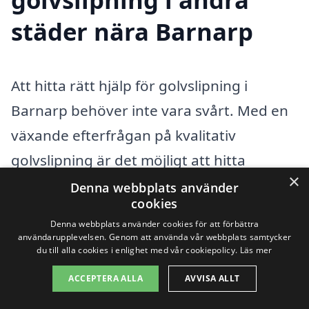
städer nära Barnarp
Att hitta rätt hjälp för golvslipning i
Barnarp behöver inte vara svårt. Med en
växande efterfrågan på kvalitativ
golvslipning är det möjligt att hitta
×
duktiga hantverkare inte bara i Barnarp,
Denna webbplats använder
cookies
utan även i närliggande städer.
Denna webbplats använder cookies för att förbättra
Plattformen golvslipning-pris.se gör det
användarupplevelsen. Genom att använda vår webbplats samtycker
du till alla cookies i enlighet med vår cookiepolicy.
Läs mer
enkelt att jämföra priser och tjänster från
ACCEPTERA ALLA
AVVISA ALLT
flera professionella företag. Om du
överväger att slipa ditt golv, kan du också