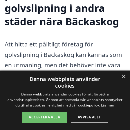
golvslipning i andra
städer nära Bäckaskog
Att hitta ett pålitligt företag för
golvslipning i Bäckaskog kan kännas som
en utmaning, men det behöver inte vara
svårt. Det finns många professionella
×
Denna webbplats använder
aktörer som erbjuder kvalificerade
cookies
Denna webbplats använder cookies för att förbättra
tjänster, både i Bäckaskog och i
användarupplevelsen. Genom att använda vår webbplats samtycker
du till alla cookies i enlighet med vår cookiepolicy.
Läs mer
närliggande städer. Genom att jämföra
olika företag kan du få bättre priser och
ACCEPTERA ALLA
AVVISA ALLT
hitta experter som kan hjälpa dig med