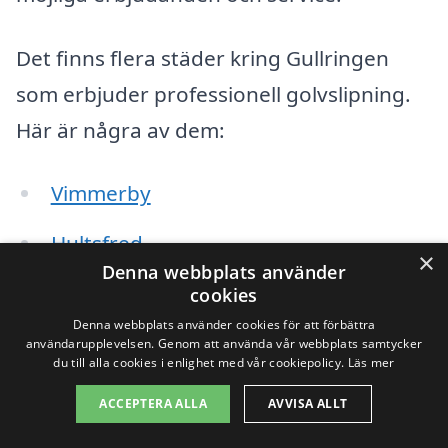
Det finns flera städer kring Gullringen
som erbjuder professionell golvslipning.
Här är några av dem:
Vimmerby
Hultsfred
×
Denna webbplats använder
Virserum
cookies
Denna webbplats använder cookies för att förbättra
Eksjö
användarupplevelsen. Genom att använda vår webbplats samtycker
du till alla cookies i enlighet med vår cookiepolicy.
Läs mer
Mjölby
ACCEPTERA ALLA
AVVISA ALLT
Kinda