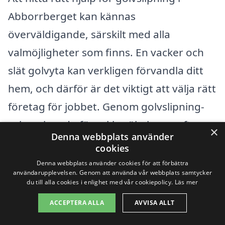
Abborrberget kan kännas
överväldigande, särskilt med alla
valmöjligheter som finns. En vacker och
slät golvyta kan verkligen förvandla ditt
hem, och därför är det viktigt att välja rätt
företag för jobbet. Genom golvslipning-
pris.se kan du förenkla sökningen efter
×
Denna webbplats använder
professionella golvslipare i ditt
cookies
närområde. Tjänsten hjälper dig att samla
Denna webbplats använder cookies för att förbättra
användarupplevelsen. Genom att använda vår webbplats samtycker
in och jämföra erbjudanden från olika
du till alla cookies i enlighet med vår cookiepolicy.
Läs mer
experter, vilket gör att du kan fatta ett
ACCEPTERA ALLA
AVVISA ALLT
välinformerat beslut.