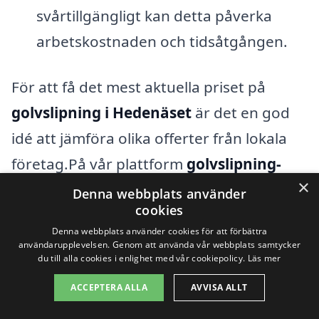
svårtillgängligt kan detta påverka
arbetskostnaden och tidsåtgången.
För att få det mest aktuella priset på
golvslipning i Hedenäset
är det en god
idé att jämföra olika offerter från lokala
företag.På vår plattform
golvslipning-
×
pris.se
kan du enkelt begära flera
Denna webbplats använder
cookies
kostnadsförslag från kvalificerade
Denna webbplats använder cookies för att förbättra
yrkesmän i ditt område. Det ger dig
användarupplevelsen. Genom att använda vår webbplats samtycker
du till alla cookies i enlighet med vår cookiepolicy.
Läs mer
möjlighet att få en känsla för vad som är
ACCEPTERA ALLA
AVVISA ALLT
rimligt att betala och att hitta det bästa
erbjudandet för just ditt projekt.