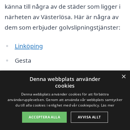
känna till några av de städer som ligger i
närheten av Västerlösa. Här är några av
dem som erbjuder golvslipningstjänster:
Linköping
Gesta
Sturefors
×
Denna webbplats använder
cookies
Skeda udde
Denna webbplats använder cookies för att förbättra
användarupplevelsen. Genom att använda vår webbplats samtycker
Mantorp
du till alla cookies i enlighet med vår cookiepolicy.
Läs mer
Berg
ACCEPTERA ALLA
AVVISA ALLT