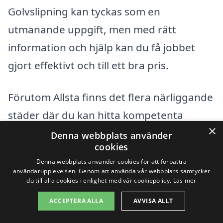
Golvslipning kan tyckas som en
utmanande uppgift, men med rätt
information och hjälp kan du få jobbet
gjort effektivt och till ett bra pris.
Förutom Allsta finns det flera närliggande
städer där du kan hitta kompetenta
×
företag för golvslipning. Här är några av
Denna webbplats använder
cookies
dem:
Denna webbplats använder cookies för att förbättra
användarupplevelsen. Genom att använda vår webbplats samtycker
Sundsvall
du till alla cookies i enlighet med vår cookiepolicy.
Läs mer
ACCEPTERA ALLA
AVVISA ALLT
Timrå