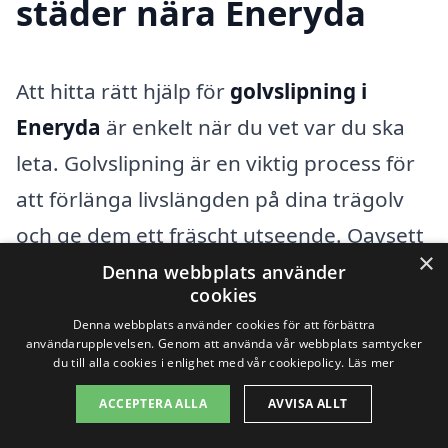
städer nära Eneryda
Att hitta rätt hjälp för
golvslipning i
Eneryda
är enkelt när du vet var du ska
leta. Golvslipning är en viktig process för
att förlänga livslängden på dina trägolv
och ge dem ett fräscht utseende. Oavsett
×
om du planerar att slipa ett gammalt golv
Denna webbplats använder
cookies
i hemmet eller i en kommersiell lokal,
Denna webbplats använder cookies för att förbättra
finns det många professionella företag i
användarupplevelsen. Genom att använda vår webbplats samtycker
du till alla cookies i enlighet med vår cookiepolicy.
Läs mer
närheten av Eneryda som kan hjälpa dig.
ACCEPTERA ALLA
AVVISA ALLT
För att få bästa möjliga resultat