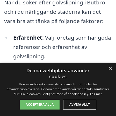
När du söker efter golvslipning i Butbro
och i de närliggande städerna kan det
vara bra att tänka på följande faktorer:
Erfarenhet:
Välj företag som har goda
referenser och erfarenhet av
golvslipning.
×
Priser:
Jämför priser för att hitta ett
Denna webbplats använder
cookies
konkurrenskraftigt erbjudande.
Denna webbplats använder cookies för att förbättra
användarupplevelsen. Genom att använda vår webbplats samtycker
Tjänster:
Kontrollera att företaget
du till alla cookies i enlighet med vår cookiepolicy.
Läs mer
erbjuder de tjänster som du behöver,
ACCEPTERA ALLA
AVVISA ALLT
som exempelvis efterbehandling.