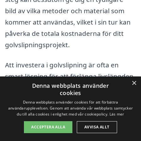
bild av vilka metoder och material som
kommer att användas, vilket i sin tur kan
påverka de totala kostnaderna för ditt
golvslipningsprojekt.
Att investera i golvslipning är ofta en
smart lösning för att förlänga livslängden
×
Denna webbplats använder
på dina trägolv och höja värdet på din
cookies
bostad. Med rätt information och
Denna webbplats använder cookies för att förbättra
användarupplevelsen. Genom att använda vår webbplats samtycker
vägledning kan du fatta ett informerat
du till alla cookies i enlighet med vår cookiepolicy.
Läs mer
beslut och få ett tillfredsställande resultat.
ACCEPTERA ALLA
AVVISA ALLT