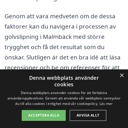
Genom att vara medveten om de dessa
faktorer kan du navigera i processen av
golvslipning i Malmbäck med större
trygghet och få det resultat som du
önskar. Slutligen är det en bra idé att läsa
recensioner och be om referenser för att
×
säkerställa att du väljer ett pålitligt
Denna webbplats använder
cookies
företag för ditt projekt.
Denna webbplats använder cookies för att förbättra
användarupplevelsen. Genom att använda vår webbplats samtycker
du till alla cookies i enlighet med vår cookiepolicy.
Läs mer
Få 3 erbjudanden, gratis och utan
ACCEPTERA ALLA
AVVISA ALLT
förpliktelser